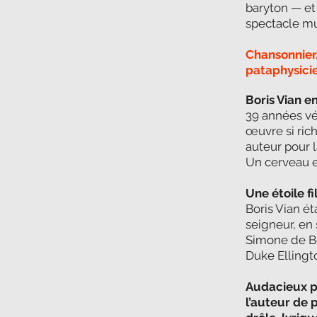
baryton — et 
spectacle mus
Chansonnier,
pataphysicien
Boris Vian e
39 années véc
œuvre si riche
auteur pour l
Un cerveau e
Une étoile fi
Boris Vian ét
seigneur, en
Simone de Be
Duke Ellingto
Audacieux pr
l’auteur de 