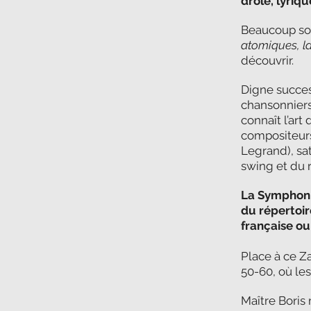
drôle, lyriqu
Beaucoup son
atomiques, l
découvrir.
Digne success
chansonniers
connaît l’art
compositeurs
Legrand), sat
swing et du 
La Symphoni
du répertoir
française ou
Place à ce Z
50-60, où le
Maître Boris 