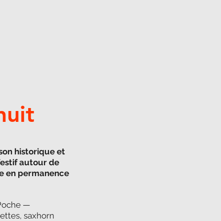
nuit
son historique et
stif autour de
oie en permanence
 Poche —
nettes, saxhorn