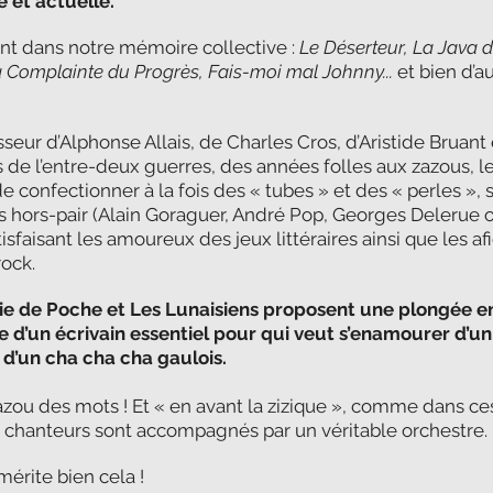
e et actuelle.
t dans notre mémoire collective :
Le Déserteur, La Java
a Complainte du Progrès, Fais-moi mal Johnny...
et bien d’a
eur d’Alphonse Allais, de Charles Cros, d’Aristide Bruant 
 de l’entre-deux guerres, des années folles aux zazous, l
 de confectionner à la fois des « tubes » et des « perles »,
 hors-pair (Alain Goraguer, André Pop, Georges Delerue 
isfaisant les amoureux des jeux littéraires ainsi que les a
rock.
e de Poche et Les Lunaisiens proposent une plongée e
e d’un écrivain essentiel pour qui veut s’enamourer d’un
 d’un cha cha cha gaulois.
azou des mots ! Et « en avant la zizique », comme dans ce
s chanteurs sont accompagnés par un véritable orchestre
mérite bien cela !