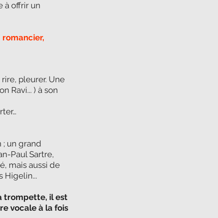
à offrir un
, romancier,
 rire, pleurer. Une
n Ravi... ) à son
rter…
n ; un grand
n-Paul Sartre,
, mais aussi de
Higelin...
 trompette, il est
e vocale à la fois