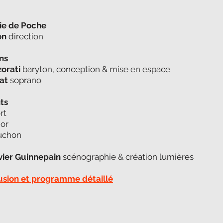
ie de Poche
on
d​​​​​irection
ns
orati
baryton, conception & mise en espace
at
soprano
ts
rt
ior
buchon
vier Guinnepain
scénographie & création lumières
usion et programme détaillé