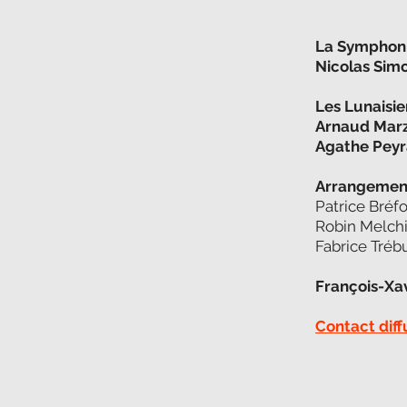
La Symphon
Nicolas Sim
Les Lunaisie
Arnaud Marz
Agathe Peyr
Arrangemen
Patrice Bréfo
Robin Melch
Fabrice Tré
François-Xa
Contact diff