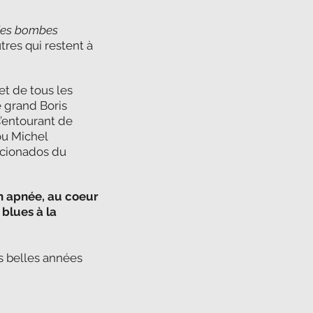
 des bombes
utres qui restent à
et de tous les
e grand Boris
 s’entourant de
ou Michel
ficionados du
n apnée, au coeur
 blues à la
s belles années
.