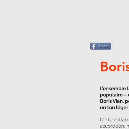
Share
Bori
L’ensemble L
populaire –
Boris Vian, 
un ton léger 
Cette collab
accordéon, ha