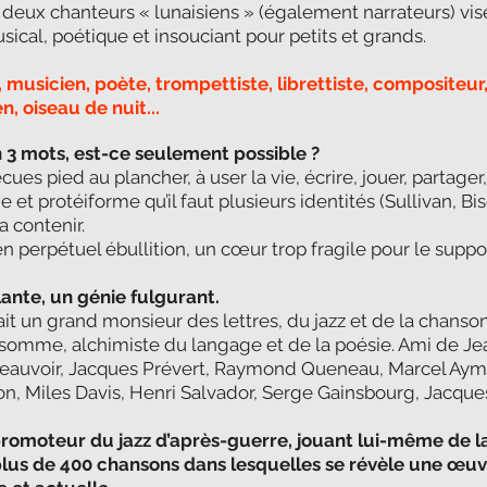
deux chanteurs « lunaisiens » (également narrateurs) vise 
ical, poétique et insouciant pour petits et grands.
 musicien, poète, trompettiste, librettiste, compositeur
, oiseau de nuit...
n 3 mots, est-ce seulement possible ?
ues pied au plancher, à user la vie, écrire, jouer, partager,
 et protéiforme qu’il faut plusieurs identités (Sullivan, Biso
a contenir.
n perpétuel ébullition, un cœur trop fragile pour le suppo
lante, un génie fulgurant.
ait un grand monsieur des lettres, du jazz et de la chanso
 somme, alchimiste du langage et de la poésie. Ami de Jea
auvoir, Jacques Prévert, Raymond Queneau, Marcel Aymé
n, Miles Davis, Henri Salvador, Serge Gainsbourg, Jacques 
omoteur du jazz d’après-guerre, jouant lui-même de la
plus de 400 chansons dans lesquelles se révèle une œuvr